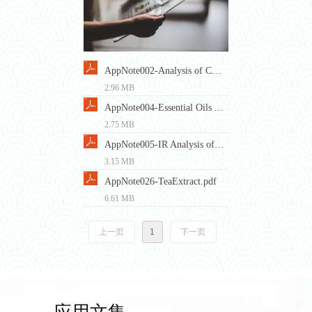
AppNote002-Analysis of Commercial Fragrances by GC-IR .pdf
2.96 MB
AppNote004-Essential Oils Analyzed by GC-IR.pdf
2.75 MB
AppNote005-IR Analysis of Fatty Acid Methyl Esters.pdf
3.15 MB
AppNote026-TeaExtract.pdf
6.61 MB
上一页
1
下一页
应用文集