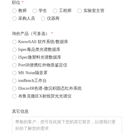
职位
*
ꀐ
教师
ꀐ
学生
ꀐ
工程师
ꀐ
实验室主管
ꀐ
采购人员
ꀐ
仪器商
询价产品（可多选）
*
ꀐ
KnowItAll 软件系统/数据库
ꀐ
Ispec毒品类光谱数据库
ꀐ
ISpec微塑料光谱数据库
ꀐ
PortIR便携红外物质鉴定仪
ꀐ
MS Noise隔音罩
ꀐ
ionBench工作台
ꀐ
DiscovIR色谱-微沉积固态红外系统
ꀐ
布鲁克微区X射线荧光光谱仪
其它信息