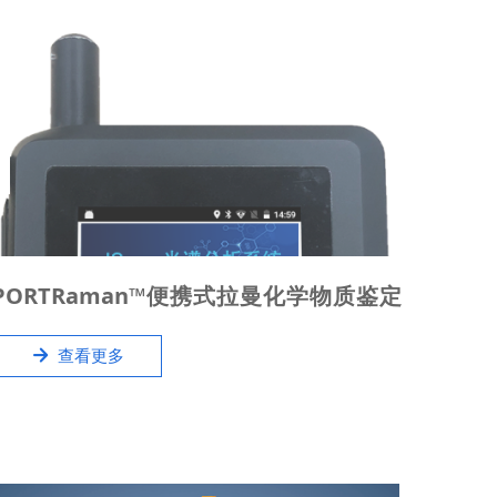
I Spec™便携（手持）式拉曼化学物质鉴定仪应用于突
PORTRaman™便携式拉曼化学物质鉴定
发性事故现场、爆炸事件、化学事故现场、卫生医
仪
疗、地震、火灾、实验室未知物质科学研究等重大污
녒
查看更多
染事故和极端环境中，在现场对包括爆炸物、毒品、
白色粉末、药品原辅料及工业原材料在内的化学物质
进行鉴定。