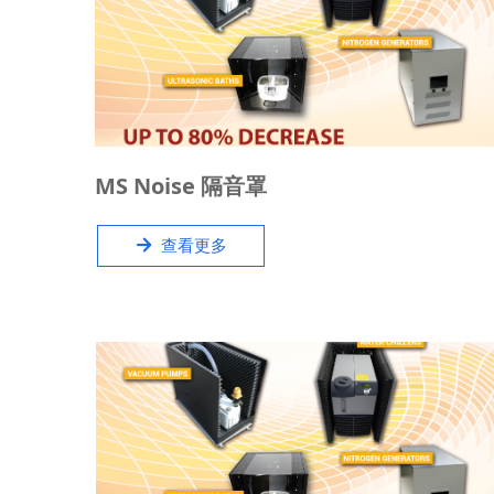
MS Noise产品可减少设备噪音80%，广泛适用于：机
MS Noise 隔音罩
械泵/前级真空泵，循环水，气体发生器，超声波，计
算机服务器等实验室质谱、电镜工作设备。
녒
查看更多