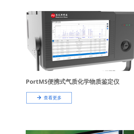
在科学研究中，气相色谱质谱联用仪已成为不可或缺
PortMS便携式气质化学物质鉴定仪
的化合物定性分析工具。不同于传统的实验室台式气
相色谱质谱联用仪，便携式气质联用仪不应受限于场
녒
查看更多
地、电源和线路等条件。PortMS®是一款坚固、紧
凑、集成度极高的便携式气质联用仪，可以在现场恶
劣环境中即开即用，快速进行未知化合物鉴定。