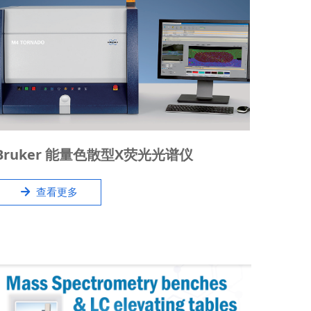
布鲁克制造的元素分析仪可以检测从亚ppb级痕量一
Bruker 能量色散型X荧光光谱仪
直到100%的含量范围。简便易用的解决方案包帮助客
户以满足ASTM、DIN、ISO和FDA等标准和规范的要
녒
查看更多
求，开展过程和质量控制。得益于高分析准确度和精
密度，不论是在实验室，还是在现场，都可以利用它
进行学术研究。