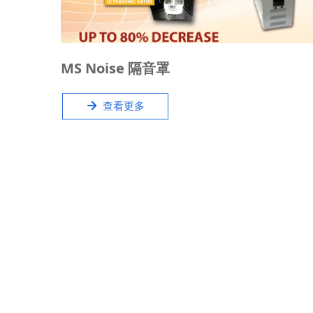
MS Noise产品可减少设备噪音80%，广泛适用于：机
MS Noise 隔音罩
械泵/前级真空泵，循环水，气体发生器，超声波，计
算机服务器等实验室质谱、电镜工作设备。
녒
查看更多