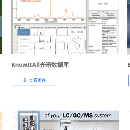
Wiley 是光谱数据领域的领导者，现已拥有逾 200 万
KnowItAll光谱数据库
张光谱—世界最大的光谱图集—包括红外光谱 (IR)、
质谱 (MS)、拉曼光谱、核磁共振光谱和紫外可见光谱
녒
查看更多
数据库。