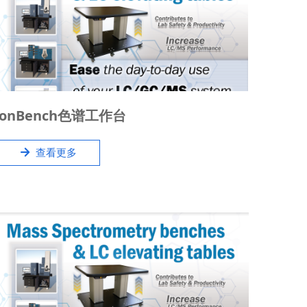
IonBench可升降工作台旨在支持领先制造商的LC /
ionBench色谱工作台
GC ，如Agilent、Sciex、Shimadzu、Waters、
PerkinElmer、ThermoFisher、Bruker的色谱提供
녒
查看更多
专业的工作台，广泛使用于色谱，DART，激光烧蚀系
统等与质谱联机系统。