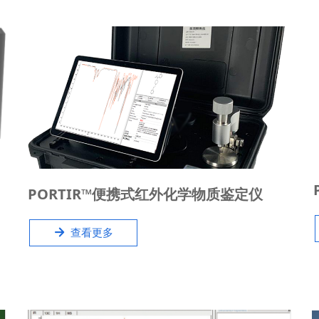
PORTIR™高度集成设计，将整套红外光学部件、金刚
PORTIR™便携式红外化学物质鉴定仪
石ATR、长续航电池及数据采集、分析系统置于具有
IP67防水性能的抗震箱内，而整机重量小于10千克。
녒
查看更多
方便用户在实验室分析或者外出实时现场进行分析鉴
定。